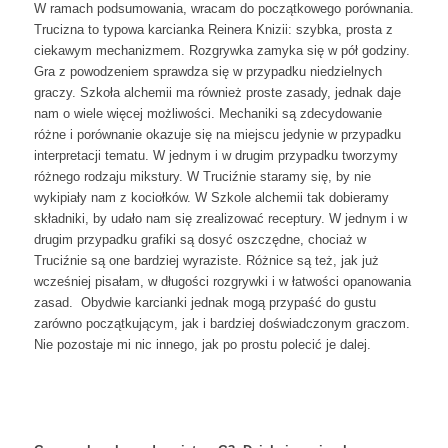
W ramach podsumowania, wracam do początkowego porównania.
Trucizna to typowa karcianka Reinera Knizii: szybka, prosta z
ciekawym mechanizmem. Rozgrywka zamyka się w pół godziny.
Gra z powodzeniem sprawdza się w przypadku niedzielnych
graczy. Szkoła alchemii ma również proste zasady, jednak daje
nam o wiele więcej możliwości. Mechaniki są zdecydowanie
różne i porównanie okazuje się na miejscu jedynie w przypadku
interpretacji tematu. W jednym i w drugim przypadku tworzymy
różnego rodzaju mikstury. W Truciźnie staramy się, by nie
wykipiały nam z kociołków. W Szkole alchemii tak dobieramy
składniki, by udało nam się zrealizować receptury. W jednym i w
drugim przypadku grafiki są dosyć oszczędne, chociaż w
Truciźnie są one bardziej wyraziste. Różnice są też, jak już
wcześniej pisałam, w długości rozgrywki i w łatwości opanowania
zasad. Obydwie karcianki jednak mogą przypaść do gustu
zarówno początkującym, jak i bardziej doświadczonym graczom.
Nie pozostaje mi nic innego, jak po prostu polecić je dalej.