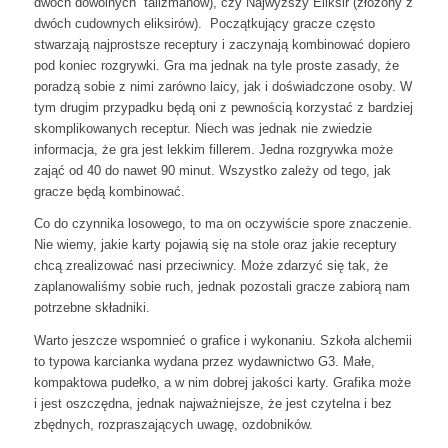
dwóch dowolnych talizmanów), czy Najwyższy Eliksir (złożony z
dwóch cudownych eliksirów). Początkujący gracze często
stwarzają najprostsze receptury i zaczynają kombinować dopiero
pod koniec rozgrywki. Gra ma jednak na tyle proste zasady, że
poradzą sobie z nimi zarówno laicy, jak i doświadczone osoby. W
tym drugim przypadku będą oni z pewnością korzystać z bardziej
skomplikowanych receptur. Niech was jednak nie zwiedzie
informacja, że gra jest lekkim fillerem. Jedna rozgrywka może
zająć od 40 do nawet 90 minut. Wszystko zależy od tego, jak
gracze będą kombinować.
Co do czynnika losowego, to ma on oczywiście spore znaczenie.
Nie wiemy, jakie karty pojawią się na stole oraz jakie receptury
chcą zrealizować nasi przeciwnicy. Może zdarzyć się tak, że
zaplanowaliśmy sobie ruch, jednak pozostali gracze zabiorą nam
potrzebne składniki.
Warto jeszcze wspomnieć o grafice i wykonaniu. Szkoła alchemii
to typowa karcianka wydana przez wydawnictwo G3. Małe,
kompaktowa pudełko, a w nim dobrej jakości karty. Grafika może
i jest oszczędna, jednak najważniejsze, że jest czytelna i bez
zbędnych, rozpraszających uwagę, ozdobników.