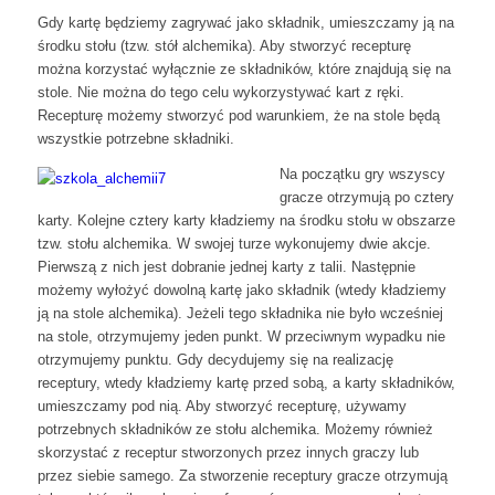
Gdy kartę będziemy zagrywać jako składnik, umieszczamy ją na
środku stołu (tzw. stół alchemika). Aby stworzyć recepturę
można korzystać wyłącznie ze składników, które znajdują się na
stole. Nie można do tego celu wykorzystywać kart z ręki.
Recepturę możemy stworzyć pod warunkiem, że na stole będą
wszystkie potrzebne składniki.
Na początku gry wszyscy
gracze otrzymują po cztery
karty. Kolejne cztery karty kładziemy na środku stołu w obszarze
tzw. stołu alchemika. W swojej turze wykonujemy dwie akcje.
Pierwszą z nich jest dobranie jednej karty z talii. Następnie
możemy wyłożyć dowolną kartę jako składnik (wtedy kładziemy
ją na stole alchemika). Jeżeli tego składnika nie było wcześniej
na stole, otrzymujemy jeden punkt. W przeciwnym wypadku nie
otrzymujemy punktu. Gdy decydujemy się na realizację
receptury, wtedy kładziemy kartę przed sobą, a karty składników,
umieszczamy pod nią. Aby stworzyć recepturę, używamy
potrzebnych składników ze stołu alchemika. Możemy również
skorzystać z receptur stworzonych przez innych graczy lub
przez siebie samego. Za stworzenie receptury gracze otrzymują