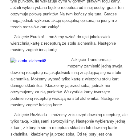
tyle punktów, ile wskazuje cyfra w górnym prawym rogu karty.
Jeżeli wykorzystana będzie receptura od innej osoby, gracz ten
otrzymuje połowę punktów. Na tym kończy się tura. Gracze
mogą jednak wykonać akcję specjalną opisaną na jednym z
trzech rodzajów kart zaklęć:
– Zaklęcie Eureka! – możemy wziąć do ręki jakąkolwiek
wierzchnią kartę z recepturą ze stołu alchemika. Następnie
musimy zagrać inną kartę.
– Zaklęcie Transformacji –
możemy zamienić jedną swoją
dowolną recepturę na jakąkolwiek inną znajdującą się na stole
alchemika. Możemy wybrać tylko kartę z wierzchu stołu kart
danego składnika. Kładziemy ją przed sobą, jednak nie
otrzymujemy za nią punktów. Wszystkie karty tworzące
podmienioną recepturę wracają na stół alchemika. Następnie
musimy zagrać kolejną kartę.
– Zaklęcie Rozkładu – możemy zniszczyć dowolną recepturę, ale
tylko taką, którą sami stworzyliśmy. Następnie wybieramy jedną
z kart, z których się ta receptura składała lub dowolną kartę
składnika i kładziemy ją przed sobą. Od tej pory jest ona