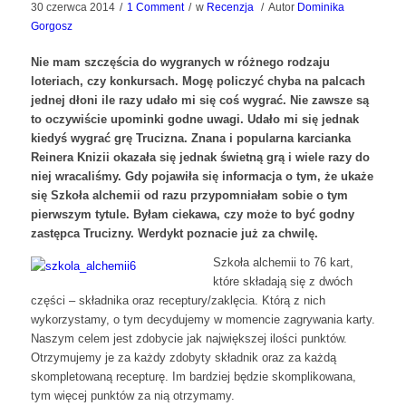
30 czerwca 2014
/
1 Comment
/
w
Recenzja
/
Autor
Dominika
Gorgosz
Nie mam szczęścia do wygranych w różnego rodzaju
loteriach, czy konkursach. Mogę policzyć chyba na palcach
jednej dłoni ile razy udało mi się coś wygrać. Nie zawsze są
to oczywiście upominki godne uwagi. Udało mi się jednak
kiedyś wygrać grę Trucizna. Znana i popularna karcianka
Reinera Knizii okazała się jednak świetną grą i wiele razy do
niej wracaliśmy. Gdy pojawiła się informacja o tym, że ukaże
się Szkoła alchemii od razu przypomniałam sobie o tym
pierwszym tytule. Byłam ciekawa, czy może to być godny
zastępca Trucizny. Werdykt poznacie już za chwilę.
Szkoła alchemii to 76 kart,
które składają się z dwóch
części – składnika oraz receptury/zaklęcia. Którą z nich
wykorzystamy, o tym decydujemy w momencie zagrywania karty.
Naszym celem jest zdobycie jak największej ilości punktów.
Otrzymujemy je za każdy zdobyty składnik oraz za każdą
skompletowaną recepturę. Im bardziej będzie skomplikowana,
tym więcej punktów za nią otrzymamy.