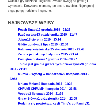
Uwielbia gry rodzinne i logiczne. Zwraca uwagę na grafikę i
wykonanie. Drewniane elementy po prostu uwielbia. Najchętniej
sięga po gry rodzinne i logiczne.
NAJNOWSZE WPISY
Peach Snaps
15 grudnia 2019 - 21:23
Rzuć na tacę
13 października 2019 - 21:47
Jaipur
18 sierpnia 2019 - 15:14
Gildie Londynu
2 lipca 2019 - 22:30
Ratujemy księżniczkę!
25 stycznia 2015 - 22:49
Zero, a jednak pięć
8 stycznia 2015 - 23:24
Pamiętne historie
27 grudnia 2014 - 20:27
To nie jest gra dla grzecznych dziewczynek!
8 grudnia
2014 - 21:49
Mumia – Wyścig w bandażach
20 listopada 2014 -
22:53
Mniam Mniam
9 listopada 2014 - 11:24
CHRUM! CHRUM!
4 listopada 2014 - 21:58
Voodoo
2 listopada 2014 - 21:39
Gra w Słówka
1 października 2014 - 22:08
Rodzina się powiększa, czyli Time’s up Family
31