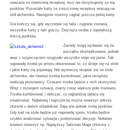
uważana za stworzoną recepturę, lecz nie otrzymujemy za nią
punktów. Pozostałe karty ze zniszczonej receptury wracają na
stół alchemika. Następnie musimy zagrać jeszcze jedną kartę.
Gra kończy się, gdy wyczerpie się talia i zagrane zostaną
wszystkie karty z ręki graczy. Zwycięża osoba z największą
ilością punktów.
Zasady mogą wydawać się na
początku skomplikowane, jednak
wraz z rozpoczęciem rozgrywki wszystko staje się jasne. Tak
naprawdę trzeba po prostu obserwować to, co dzieje się na stole
i jakie karty się pojawiają. Nie wystarczy skupiać się na stole
alchemika, ale również trzeba kontrolować, jakie receptury
realizują przeciwnicy. Czasami trzeba będzie z nich skorzystać.
Wraz z rozwojem sytuacji, mamy coraz większe pole manewru.
Trzeba kombinować i obliczać, co najbardziej opłaca się
zrealizować. Najłatwiej i najszybciej można stworzyć eliksiry
złożone z dwóch składników. Dają one jednak mniej punktów.
Gdy kart na stole będzie już naprawdę sporo, trzeba będzie
szybko analizować sytuacje i podejmować decyzje. Niełatwo
bowiem stworzyć np. Najwyższy Talizman Magii (złożony z